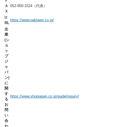
Ｆ
Ａ
052-950-1524（代表）
Ｘ
U
https://www.oaklawn.co.jp/
RL
企
業
(シ
ョ
ッ
プ
ジ
ャ
パ
ン)
に
関
す
https://www.shopjapan.co.jp/guide/inquiry/
る
お
問
い
合
わ