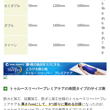
5.
セミダブル
50mm
1200mm
1950mm
6k
g
約
6.
ダブル
50mm
1400mm
1950mm
6k
g
約
7.
クイーン
50mm
1600mm
1950mm
6k
g
トゥルースリーパープレミアケアの布団タイプのサイズ表
防カビ加工、抗菌加工、防ダニ加工仕様のトゥルースリーパープレ
ミアケアを
厚さ7cmにして、3つ折りに畳める仕様
になったのが、
トゥルースリーパープレミアケアの布団タイプになります。