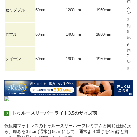
約
5.
セミダブル
50mm
1200mm
1950mm
6k
g
約
6.
ダブル
50mm
1400mm
1950mm
6k
g
約
7.
クイーン
50mm
1600mm
1950mm
6k
g
トゥルースリーパー ライト3.5のサイズ表
低反発マットレスのトゥルースリーパープレミアムと同じ仕様なが
ら、厚みを3.5cm(通常は5cm)にして、通常より重さを1kgほど抑