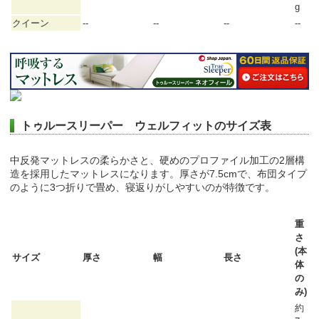
g
クイーン
--
--
--
--
トゥルースリーパー ウェルフィットのサイズ表
中反発マットレスの柔らかさと、硬めのプロファイル加工の2層構
造を採用したマットレスになります。厚さが7.5cmで、布団タイプ
のように3つ折りで畳め、寝返りがしやすいのが特徴です。
重
さ
(本
サイズ
厚さ
幅
長さ
体
の
み)
約