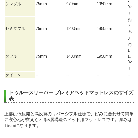
7.
シングル
75mm
970mm
1950mm
0k
g
約
9.
セミダブル
75mm
1200mm
1950mm
0k
g
約
1
ダブル
75mm
1400mm
1950mm
1.
0k
g
クイーン
--
--
--
--
トゥルースリーパー プレミアベッドマットレスのサイズ
表
上部は低反発と高反発のリバーシブル仕様で、好みに合わせて簡単
に寝心地が変えられる5層構造のベッド用マットレスです。厚みは
15cmになります。