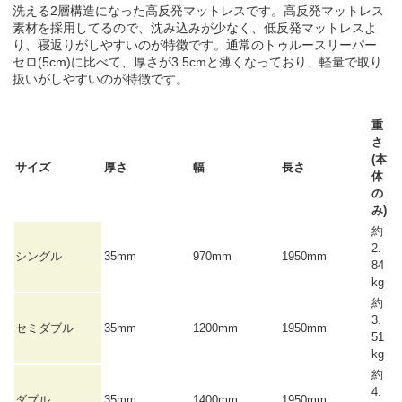
洗える2層構造になった高反発マットレスです。高反発マットレス
素材を採用してるので、沈み込みが少なく、低反発マットレスよ
り、寝返りがしやすいのが特徴です。通常のトゥルースリーパー
セロ(5cm)に比べて、厚さが3.5cmと薄くなっており、軽量で取り
扱いがしやすいのが特徴です。
重
さ
(本
サイズ
厚さ
幅
長さ
体
の
み)
約
2.
シングル
35mm
970mm
1950mm
84
kg
約
3.
セミダブル
35mm
1200mm
1950mm
51
kg
約
4.
ダブル
35mm
1400mm
1950mm