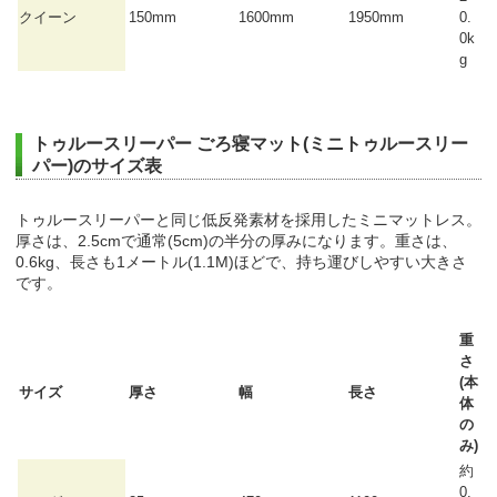
クイーン
150mm
1600mm
1950mm
0.
0k
g
トゥルースリーパー ごろ寝マット(ミニトゥルースリー
パー)のサイズ表
トゥルースリーパーと同じ低反発素材を採用したミニマットレス。
厚さは、2.5cmで通常(5cm)の半分の厚みになります。重さは、
0.6kg、長さも1メートル(1.1M)ほどで、持ち運びしやすい大きさ
です。
重
さ
(本
サイズ
厚さ
幅
長さ
体
の
み)
約
0.