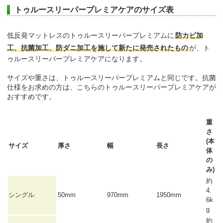
トゥルースリーパープレミアケアのサイズ表
低反発マットレスのトゥルースリーパープレミアムに
防カビ加
工、抗菌加工、防ダニ加工を施して新たに発売されたもの
が、ト
ゥルースリーパープレミアケアになります。
サイズや重さは、トゥルースリーパープレミアムと同じです。抗菌
仕様をお求めの方は、こちらのトゥルースリーパープレミアケアが
おすすめです。
重
さ
(本
サイズ
厚さ
幅
長さ
体
の
み)
約
4.
シングル
50mm
970mm
1950mm
6k
g
約