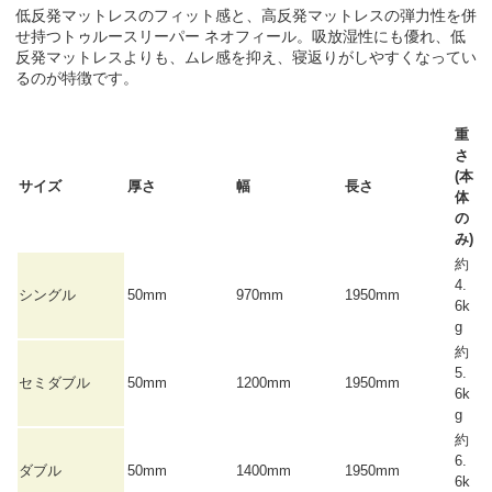
低反発マットレスのフィット感と、高反発マットレスの弾力性を併
せ持つトゥルースリーパー ネオフィール。吸放湿性にも優れ、低
反発マットレスよりも、ムレ感を抑え、寝返りがしやすくなってい
るのが特徴です。
重
さ
(本
サイズ
厚さ
幅
長さ
体
の
み)
約
4.
シングル
50mm
970mm
1950mm
6k
g
約
5.
セミダブル
50mm
1200mm
1950mm
6k
g
約
6.
ダブル
50mm
1400mm
1950mm
6k