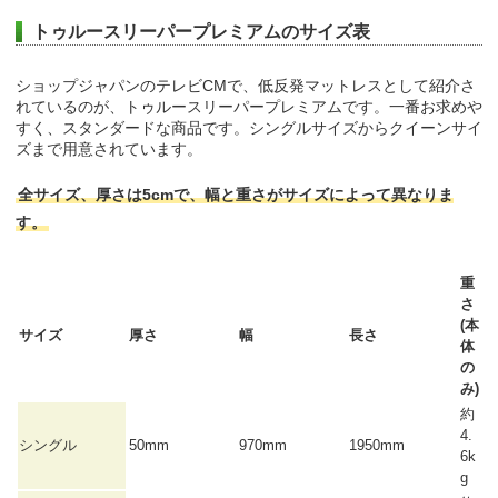
トゥルースリーパープレミアムのサイズ表
ショップジャパンのテレビCMで、低反発マットレスとして紹介さ
れているのが、トゥルースリーパープレミアムです。一番お求めや
すく、スタンダードな商品です。シングルサイズからクイーンサイ
ズまで用意されています。
全サイズ、厚さは5cmで、幅と重さがサイズによって異なりま
す。
重
さ
(本
サイズ
厚さ
幅
長さ
体
の
み)
約
4.
シングル
50mm
970mm
1950mm
6k
g