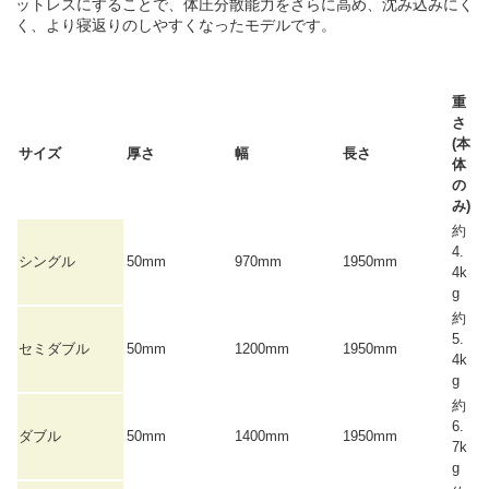
ットレスにすることで、体圧分散能力をさらに高め、沈み込みにく
く、より寝返りのしやすくなったモデルです。
重
さ
(本
サイズ
厚さ
幅
長さ
体
の
み)
約
4.
シングル
50mm
970mm
1950mm
4k
g
約
5.
セミダブル
50mm
1200mm
1950mm
4k
g
約
6.
ダブル
50mm
1400mm
1950mm
7k
g