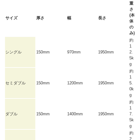
重
さ
(本
サイズ
厚さ
幅
長さ
体
の
み)
約
1
シングル
150mm
970mm
1950mm
2.
5k
g
約
1
セミダブル
150mm
1200mm
1950mm
5.
0k
g
約
1
ダブル
150mm
1400mm
1950mm
7.
5k
g
約
2