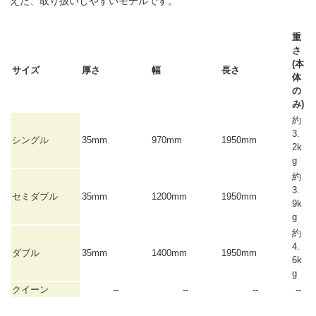
えた、取り扱いしやすいモデルです。
重
さ
(本
サイズ
厚さ
幅
長さ
体
の
み)
約
3.
シングル
35mm
970mm
1950mm
2k
g
約
3.
セミダブル
35mm
1200mm
1950mm
9k
g
約
4.
ダブル
35mm
1400mm
1950mm
6k
g
クイーン
--
--
--
--