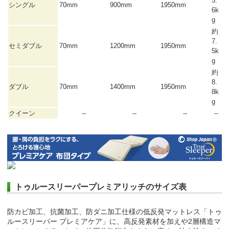
5.
シングル
70mm
900mm
1950mm
6k
g
約
7.
セミダブル
70mm
1200mm
1950mm
5k
g
約
8.
ダブル
70mm
1400mm
1950mm
8k
g
クイーン
--
--
--
--
トゥルースリーパープレミアリッチのサイズ表
防カビ加工、抗菌加工、防ダニ加工仕様の低反発マットレス「トゥ
ルースリーパー プレミアケア」に、高反発素材を加えや2層構造マ