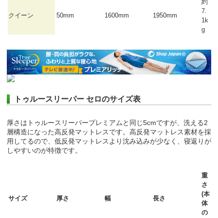
約
7.
クイーン
50mm
1600mm
1950mm
1k
g
トゥルースリーパー セロのサイズ表
厚さはトゥルースリーパープレミアムと同じ5cmですが、洗える2
層構造になった高反発マットレスです。高反発マットレス素材を採
用してるので、低反発マットレスより沈み込みが少なく、寝返りが
しやすいのが特徴です。
重
さ
(本
サイズ
厚さ
幅
長さ
体
の