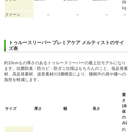
09
kg
クイーン
--
--
--
--
トゥルースリーパー プレミアケア メルティストのサイ
ズ表
約10cmもの厚さのあるトゥルースリーパーの最上位モデルになり
ます。抗菌防臭・防カビ・防ダニ仕様はもちろんのこと、低反発素
材、高反発素材、波形素材の3層構造により、睡眠中の肩や腰への
負担を軽減します。
重
さ
(本
サイズ
厚さ
幅
長さ
体
の
み)
約