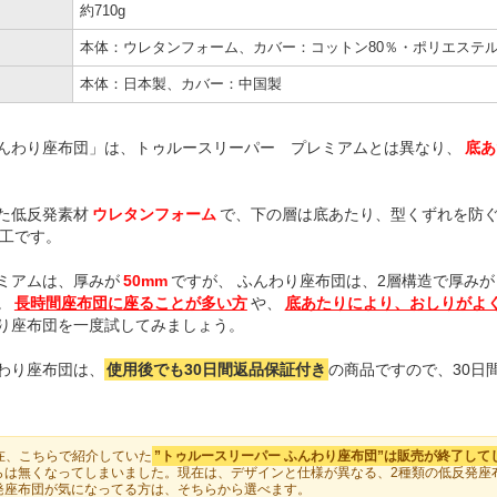
約710g
本体：ウレタンフォーム、カバー：コットン80％・ポリエステル
本体：日本製、カバー：中国製
んわり座布団」は、トゥルースリーパー プレミアムとは異なり、
底あ
た低反発素材
ウレタンフォーム
で、下の層は底あたり、型くずれを防
工です。
ミアムは、厚みが
50mm
ですが、 ふんわり座布団は、2層構造で厚みが
。
長時間座布団に座ることが多い方
や、
底あたりにより、おしりがよ
り座布団を一度試してみましょう。
わり座布団は、
使用後でも30日間返品保証付き
の商品ですので、30日
現在、こちらで紹介していた
”トゥルースリーパー ふんわり座布団”は販売が終了して
らは無くなってしまいました。現在は、デザインと仕様が異なる、2種類の低反発座
発座布団が気になってる方は、そちらから選べます。