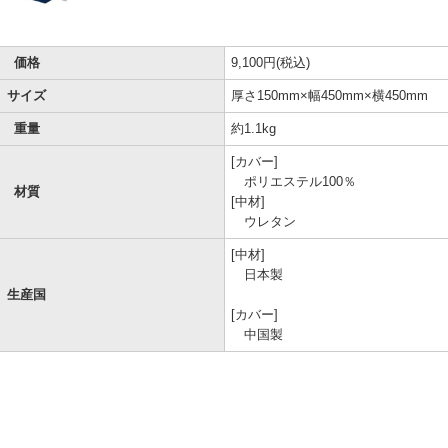
価格
9,100円(税込)
サイズ
厚さ150mm×幅450mm×横450mm
重量
約1.1kg
[カバー]
ポリエステル100％
材質
[中材]
ウレタン
[中材]
日本製
生産国
[カバー]
中国製