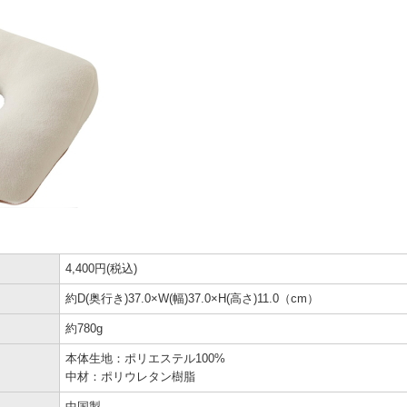
4,400円(税込)
約D(奥行き)37.0×W(幅)37.0×H(高さ)11.0（cm）
約780g
本体生地：ポリエステル100%
中材：ポリウレタン樹脂
中国製