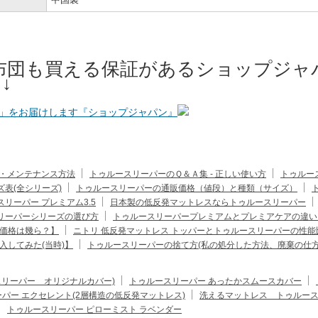
布団も買える保証があるショップジャ
↓
・メンテナンス方法
トゥルースリーパーのＱ＆Ａ集 - 正しい使い方
トゥルー
表(全シリーズ)
トゥルースリーパーの通販価格（値段）と種類（サイズ）
リーパー プレミアム3.5
日本製の低反発マットレスならトゥルースリーパー
リーパーシリーズの選び方
トゥルースリーパープレミアムとプレミアケアの違い
価格は幾ら？】
ニトリ 低反発マットレス トッパーとトゥルースリーパーの性能
入してみた(当時)】
トゥルースリーパーの捨て方(私の処分した方法、廃棄の仕方
スリーパー オリジナルカバー)
トゥルースリーパー あったかスムースカバー
パー エクセレント(2層構造の低反発マットレス)
洗えるマットレス トゥルースリ
トゥルースリーパー ピローミスト ラベンダー